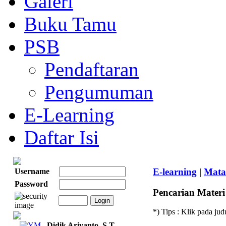
Galeri
Buku Tamu
PSB
Pendaftaran
Pengumuman
E-Learning
Daftar Isi
E-learning
|
Mata
Username
Password
Pencarian Materi
*) Tips : Klik pada ju
Didik Ariyanto, S.T