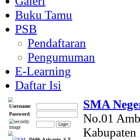
Galeri
Buku Tamu
PSB
Pendaftaran
Pengumuman
E-Learning
Daftar Isi
SMA Nege
Username
Password
No.01 Amb
Kabupaten 
Didik Ariyanto, S.T