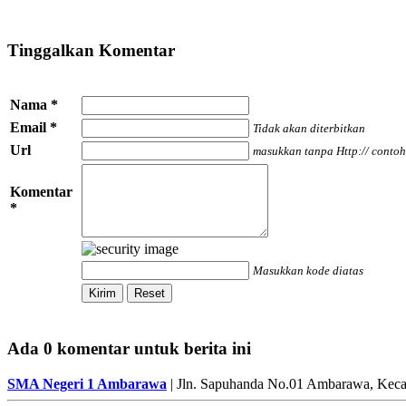
Tinggalkan Komentar
Nama *
Email *
Tidak akan diterbitkan
Url
masukkan tanpa Http:// contoh
Komentar
*
Masukkan kode diatas
Ada 0 komentar untuk berita ini
SMA Negeri 1 Ambarawa
| Jln. Sapuhanda No.01 Ambarawa, Keca