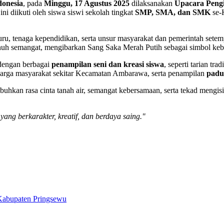
donesia
, pada
Minggu, 17 Agustus 2025
dilaksanakan
Upacara Peng
ini diikuti oleh siswa siswi sekolah tingkat
SMP, SMA, dan SMK
se-
uru, tenaga kependidikan, serta unsur masyarakat dan pemerintah setem
enuh semangat, mengibarkan Sang Saka Merah Putih sebagai simbol ke
 dengan berbagai
penampilan seni dan kreasi siswa
, seperti tarian tr
arga masyarakat sekitar Kecamatan Ambarawa, serta penampilan
padu
kan rasa cinta tanah air, semangat kebersamaan, serta tekad mengisi
ng berkarakter, kreatif, dan berdaya saing."
abupaten Pringsewu